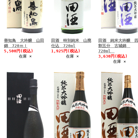
善知鳥 大吟醸 山田
田酒 特別純米 山廃
田酒 純米大吟醸 
錦 720ｍｌ
仕込 720ml
割五分 古城錦
5,500円(税込)
1,925円(税込)
720ml
在庫 ×
在庫 ×
3,630円(税込)
在庫 ×