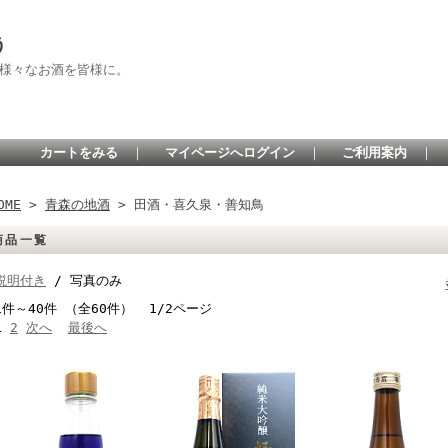
う
 様々なお酒を皆様に。
カートをみる
｜
マイページへログイン
｜
ご利用案内
｜
OME
>
青森の地酒
> 田酒・喜久泉・善知鳥
商品一覧
説明付き
/ 写真のみ
1件～40件 （全60件） 1/2ページ
1
2
次へ
最後へ