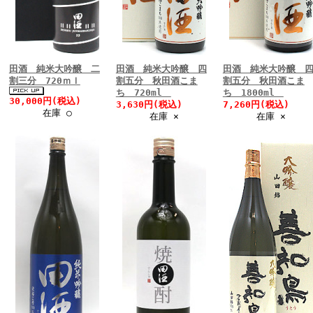
田酒 純米大吟醸 二
田酒 純米大吟醸 四
田酒 純米大吟醸 
割三分 720ｍｌ
割五分 秋田酒こま
割五分 秋田酒こま
ち 720ml
ち 1800ml
30,000円(税込)
3,630円(税込)
7,260円(税込)
在庫 ○
在庫 ×
在庫 ×