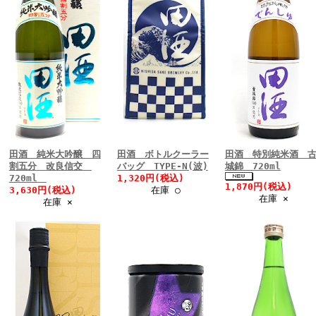
田酒 純米大吟醸 四
田酒 ボトルクーラー
田酒 特別純米酒 
割五分 改良信交
バッグ TYPE-N(波)
城錦 720ml
720ml
1,320円(税込)
1,870円(税込)
3,630円(税込)
在庫 ○
在庫 ×
在庫 ×