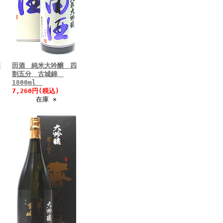
四
田酒 純米大吟醸 四
割五分 古城錦
1800ml
7,260円(税込)
在庫 ×