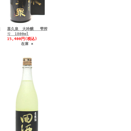
四
喜久泉 大吟醸 雫搾
り 1800ml
15,400円(税込)
在庫 ×