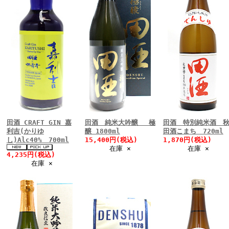
田酒 CRAFT GIN 嘉
田酒 純米大吟醸 極
田酒 特別純米酒 
利吉(かりゆ
醸 1800ml
田酒こまち 720ml
し)Alc40% 700ml
15,400円(税込)
1,870円(税込)
在庫 ×
在庫 ×
4,235円(税込)
在庫 ×