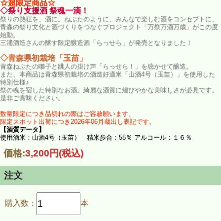
☆超限定商品☆
◇祭り支援酒 祭魂一滴！
祭りの熱狂を、酒に。ねぶたのように、みんなで楽しむ酒をコンセプトに、
青森の祭り文化と酒づくりをつなぐプロジェクト「万祭万酒万歳」がこの度
始動。
三浦酒造さんの醸す限定醸造酒「らっせら」が発売となりました！
◇青森県初栽培「玉苗」
青森ねぶたの囃子と跳人の掛け声「らっせら！」を聴かせて醸造。
また、本商品は青森県初栽培の酒造好適米「山酒4号（玉苗）」を使用した
特別仕様♪
祭の魂を宿した特別なお酒。綺麗な酒質に煌びやかな美味しさが必見です。
是非ご賞味ください。
数量限定につき品切れの際はご容赦願います。
限定スポット出荷につき2026年06月蔵出し表記です。
【酒質データ】
使用酒米：山酒4号（玉苗） 精米歩合：55％ アルコール：１６％
価格:
3,200円
(税込)
注文
購入数：
本