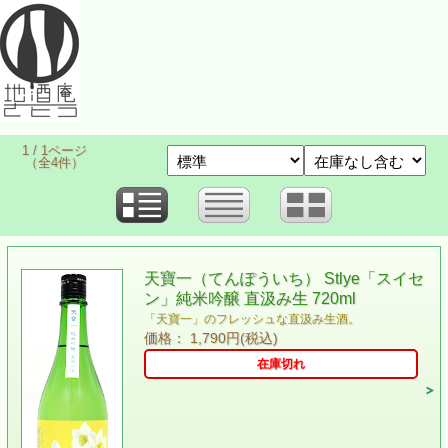
1 / 1ページ
（全4件）
天寶一（てんぽういち） Stlye「スイセ
ン」純米吟醸 直汲み生 720ml
「天寶一」のフレッシュな直汲み生酒。
価格： 1,790円(税込)
在庫切れ