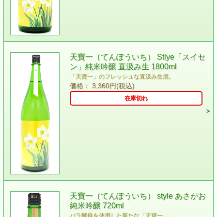
天寶一（てんぽういち） Stlye「スイセ
ン」純米吟醸 直汲み生 1800ml
「天寶一」のフレッシュな直汲み生酒。
価格： 3,360円(税込)
在庫切れ
天寶一（てんぽういち） style あさがお
純米吟醸 720ml
バラ酵母を使用した新たな「天寶一」。