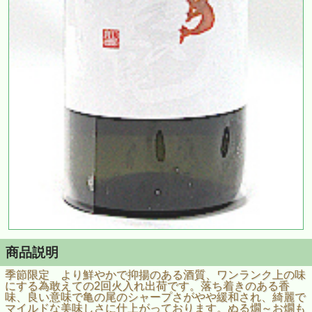
商品説明
季節限定 より鮮やかで抑揚のある酒質、ワンランク上の味
にする為敢えての2回火入れ出荷です。落ち着きのある香
味、良い意味で亀の尾のシャープさがやや緩和され、綺麗で
マイルドな美味しさに仕上がっております。ぬる燗～お燗も