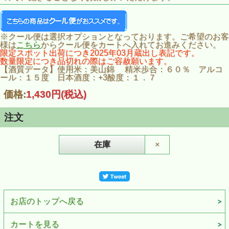
※クール便は選択オプションとなっております。ご希望のお客
様は
こちら
からクール便をカートへ入れてお進みください。
限定スポット出荷につき2025年03月蔵出し表記です。
数量限定につき品切れの際はご容赦願います。
【酒質データ】使用米：美山錦 精米歩合：６０％ アルコ
ール：１５度 日本酒度：+3酸度：１．７
価格:
1,430円
(税込)
注文
在庫
×
お店のトップへ戻る
カートを見る