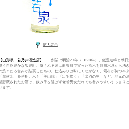
拡大表示
【山形県 若乃井酒造店】
創業は明治23年（1890年）。飯豊連峰と朝
覆う自然豊かな飯豊町。醸される酒は飯豊町で実った酒米を野川水系から湧
の悠々たる営みが結実したもの。仕込み水は味にくせがなく、素材が持つ本
「超軟水」を使用。米も「美山錦」「出羽燦々」「出羽の里」など、地元の酒
温貯蔵されたお酒は、飲み手を選ばず老若男女だれでも呑みやすいすっきり
ります。