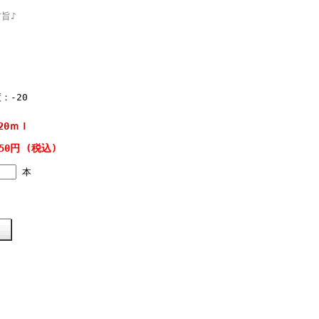
旨♪
：-20
20ｍｌ
650円 (税込)
本