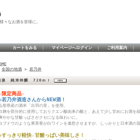
う
 様々なお酒を皆様に。
カートをみる
｜
マイページへログイン
｜
ご利用案内
｜
OME
>
全国の地酒
>
若乃井
若泉 純米吟醸 720ｍｌ
☆限定商品☆
◇若乃井酒造さんからNEW酒！
山形県産の酒米「出羽の里」を使用。
白麹を部分的に使用しておりクエン酸由来の酸と、あえて少し甘めにお酒を
爽やかな甘酸っぱさがクセになる味わいに。
白ブドウのような果実香が白ワインを連想させますが、しっかりと日本酒の旨
◇すっきり軽快☆甘酸っぱい美味しさ！