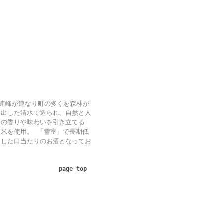
日連峰が連なり町の多くを森林が
き出した清水で造られ、自然と人
来の香りや味わいを引き立てる
米を使用。 「雪室」で長期低
とした口当たりのお酒となってお
page top