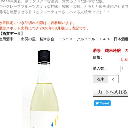
Fresh果実香。淡くクリアーな酒質。覚めるような鮮やかな酸。
ややグレープフルーツのような甘味・酸味・苦味。とろりと蜜を連想させる甘
柑橘を連想させる香りとフルーティーさにハマる人続出中です＾＾
数量限定につき品切れの際はご容赦願います。
限定スポット出荷につき2026年08月蔵出し表記です。
【酒質データ】
使用酒米 ：出羽の里 精米歩合 ：５５％ アルコール：１４％ 日本酒度
若泉 純米吟醸 7
価格:
1,
購入数:
在庫
○