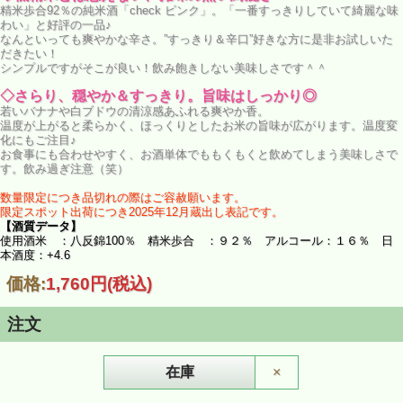
精米歩合92％の純米酒「check ピンク」。「一番すっきりしていて綺麗な味
わい」と好評の一品♪
なんといっても爽やかな辛さ。”すっきり＆辛口”好きな方に是非お試しいた
だきたい！
シンプルですがそこが良い！飲み飽きしない美味しさです＾＾
◇さらり、穏やか＆すっきり。旨味はしっかり◎
若いバナナや白ブドウの清涼感あふれる爽やか香。
温度が上がると柔らかく、ほっくりとしたお米の旨味が広がります。温度変
化にもご注目♪
お食事にも合わせやすく、お酒単体でももくもくと飲めてしまう美味しさで
す。飲み過ぎ注意（笑）
数量限定につき品切れの際はご容赦願います。
限定スポット出荷につき2025年12月蔵出し表記です。
【酒質データ】
使用酒米 ：八反錦100％ 精米歩合 ：９２％ アルコール：１６％ 日
本酒度：+4.6
価格:
1,760円
(税込)
注文
在庫
×