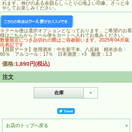
れます。伸びのある余韻もしっとり心地よい印象。さっと冷
やしてお楽しみください。
※クール便は選択オプションとなっております。ご希望のお客
様は
こちら
からクール便をカートへ入れてお進みください。
数量限定につき品切れの際はご容赦願います。2025年04月蔵
出表記です
【酒質データ】使用酒米：中生新千本、八反錦 精米歩合：
60％ アルコール：17％ 日本酒度：+3 酸度：1.3
価格:
1,890円
(税込)
注文
在庫
×
お店のトップへ戻る