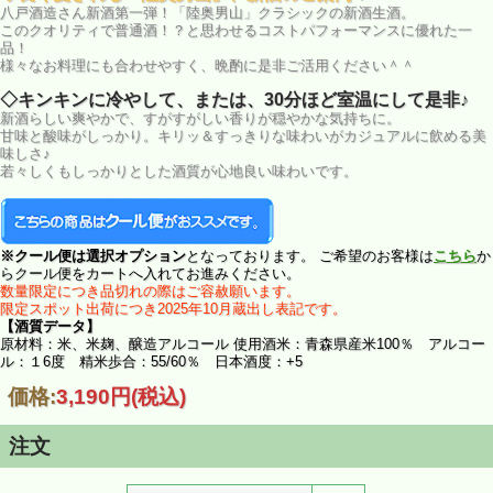
八戸酒造さん新酒第一弾！「陸奥男山」クラシックの新酒生酒。
このクオリティで普通酒！？と思わせるコストパフォーマンスに優れた一
品！
様々なお料理にも合わせやすく、晩酌に是非ご活用ください＾＾
◇キンキンに冷やして、または、30分ほど室温にして是非♪
新酒らしい爽やかで、すがすがしい香りが穏やかな気持ちに。
甘味と酸味がしっかり。キリッ＆すっきりな味わいがカジュアルに飲める美
味しさ♪
若々しくもしっかりとした酒質が心地良い味わいです。
※クール便は選択オプション
となっております。 ご希望のお客様は
こちら
か
らクール便をカートへ入れてお進みください。
数量限定につき品切れの際はご容赦願います。
限定スポット出荷につき2025年10月蔵出し表記です。
【酒質データ】
原材料：米、米麹、醸造アルコール 使用酒米：青森県産米100％ アルコー
ル：１6度 精米歩合：55/60％ 日本酒度：+5
価格:
3,190円
(税込)
注文