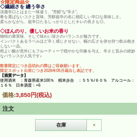
☆限定商品☆
◇繊細さを 纏う辛さ
淡麗辛口とはまた一味違う、”芳醇”な”辛さ”。
肴を選ばないコクと旨味。芳醇超辛の名に相応しい辛口な美味しさ。
柔らかながら、超辛口たるしっかりとしたキレの良さも◎。
◇ほんのり、優しいお米の香り
独特の果実味、そして味わい深さのバランスが魅力です。
インパクトあるラベルほど辛く感じさせない、幅の広さを併せ持つ飲み飽き
しない一品。
程よい酸が意外にもフルーティーで穏やかな印象を与え、辛さと旨みの絶妙
なバランスが人気です♪
数量限定につき品切れの際はご容赦願います。
限定スポット出荷につき2026年05月蔵出し表記です。
【酒質データ】
使用酒米 ：青森県産米100％ 精米歩合 ：５５％/６０％ アルコール：
１６％ 日本酒度：+6
価格:
3,850円
(税込)
注文
在庫
×