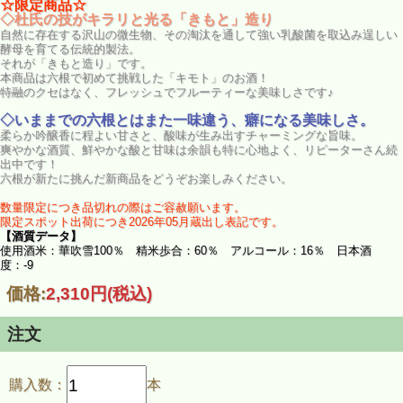
☆限定商品☆
◇杜氏の技がキラリと光る「きもと」造り
自然に存在する沢山の微生物、その淘汰を通して強い乳酸菌を取込み逞しい
酵母を育てる伝統的製法。
それが「きもと造り」です。
本商品は六根で初めて挑戦した「キモト」のお酒！
特融のクセはなく、フレッシュでフルーティーな美味しさです♪
◇いままでの六根とはまた一味違う、癖になる美味しさ。
柔らか吟醸香に程よい甘さと、酸味が生み出すチャーミングな旨味。
爽やかな酒質、鮮やかな酸と甘味は余韻も特に心地よく、リピーターさん続
出中です！
六根が新たに挑んだ新商品をどうぞお楽しみください。
数量限定につき品切れの際はご容赦願います。
限定スポット出荷につき2026年05月蔵出し表記です。
【酒質データ】
使用酒米：華吹雪100％ 精米歩合：60％ アルコール：16％ 日本酒
度：-9
価格:
2,310円
(税込)
注文
購入数：
本