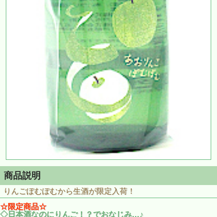
商品説明
りんごぽむぽむから生酒が限定入荷！
☆限定商品☆
◇日本酒なのにりんご！？でおなじみ…♪