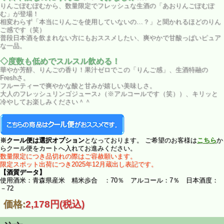
りんごぽむぽむから、数量限定でフレッシュな生酒の「あおりんごぽむぽ
む」が登場！
相変わらず「本当にりんごを使用していないの…？」と聞かれるほどのりん
ご感です（笑）
普段日本酒を飲まれない方にもおススメしたい、爽やかで甘酸っぱいピュア
な一品。
◇度数も低めでスルスル飲める！
華やか芳醇、りんごの香り！果汁ゼロでこの「りんご感」、生酒特融の
Freshさ。
フルーティーで爽やかな酸と甘みが嬉しい美味しさ。
大人のフレッシュリンゴジュース♪（※アルコールです（笑））、キリッと
冷やしてお楽しみください＾＾
※クール便は選択オプション
となっております。 ご希望のお客様は
こちら
か
らクール便をカートへ入れてお進みください。
数量限定につき品切れの際はご容赦願います。
限定スポット出荷につき2025年12月蔵出し表記です。
【酒質データ】
使用酒米：青森県産米 精米歩合 ：70％ アルコール：7％ 日本酒度：
－72
価格:
2,178円
(税込)