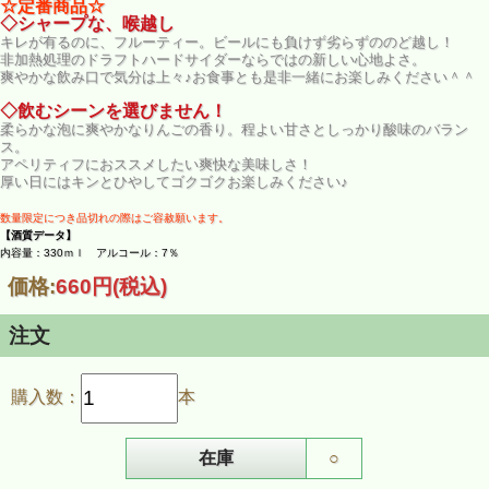
☆定番商品☆
◇シャープな、喉越し
キレが有るのに、フルーティー。ビールにも負けず劣らずののど越し！
非加熱処理のドラフトハードサイダーならではの新しい心地よさ。
爽やかな飲み口で気分は上々♪お食事とも是非一緒にお楽しみください＾＾
◇飲むシーンを選びません！
柔らかな泡に爽やかなりんごの香り。程よい甘さとしっかり酸味のバラン
ス。
アペリティフにおススメしたい爽快な美味しさ！
厚い日にはキンとひやしてゴクゴクお楽しみください♪
数量限定につき品切れの際はご容赦願います。
【酒質データ】
内容量：330ｍｌ アルコール：7％
価格:
660円
(税込)
注文
購入数：
本
在庫
○