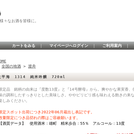
う
 様々なお酒を皆様に。
カートをみる
｜
マイページへログイン
｜
ご利用案内
｜
OME
>
全国の地酒
>
渡舟
太平海 1314 純米吟醸 720ml
限定品 銘柄の由来は『度数13度』と『14号酵母』から。爽やかな果実香
味の調和したすっきりとした美味しさ。ややピリピリ感も味わえる飽きの来
楽しみください。
限定スポット出荷につき2022年06月蔵出し表記です。
数量限定につき品切れの際はご容赦願います。
【酒質データ】 使用酒米：雄町 精米歩合：55％ アルコール：13度