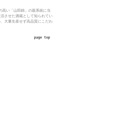
の高い「山田錦」の親系統に当
復活させた酒蔵として知られてい
め、大量生産せず高品質にこだわ
page top