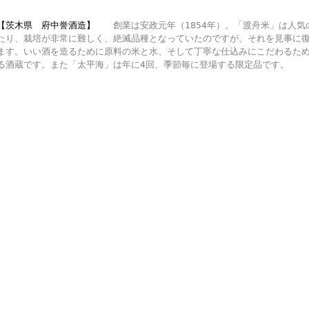
【茨木県 府中誉酒造】
創業は安政元年（1854年）。「渡舟米」は人気
たり、栽培が非常に難しく、絶滅品種となっていたのですが、それを見事に
ます。いい酒を造るために原料の米と水、そして丁寧な仕込みにこだわるた
る酒蔵です。また「太平海」は年に4回、季節毎に登場する限定品です。