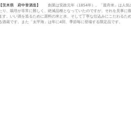
【茨木県 府中誉酒造】
創業は安政元年（1854年）。「渡舟米」は人気
たり、栽培が非常に難しく、絶滅品種となっていたのですが、それを見事に
ます。いい酒を造るために原料の米と水、そして丁寧な仕込みにこだわるた
る酒蔵です。また「太平海」は年に4回、季節毎に登場する限定品です。