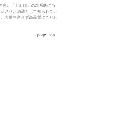
の高い「山田錦」の親系統に当
復活させた酒蔵として知られてい
め、大量生産せず高品質にこだわ
page top