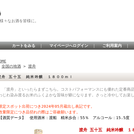
う
 様々なお酒を皆様に。
カートをみる
｜
マイページへログイン
｜
ご利用案内
｜
OME
>
全国の地酒
>
渡舟
渡舟 五十五 純米吟醸 １８００ｍｌ
「渡舟」といったらまずこちら。コストパフォーマンスにも優れた定番商品
わじわ染み渡るお米のふくよかな旨味が癖になります。さっと冷やしてお楽
限定スポット出荷につき2024年05月蔵出し表記です。
数量限定につき品切れの際はご容赦願います。
【酒質データ】 使用酒米：渡船 精米歩合：55％ アルコール：15.5度
渡舟 五十五 純米吟醸 １