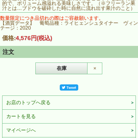
的で、ボリューム感溢れる美味しさです。（※フリーラン果
汁とは…ブドウを破砕した時に自然に流れ出す果汁のこと）
数量限定につき品切れの際はご容赦願います。
【酒質データ】 葡萄品種：ライヒェンシュタイナー ヴィン
テージ：2020
価格:
4,576円
(税込)
注文
在庫
×
お店のトップへ戻る
カートを見る
マイページへ