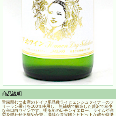
商品説明
青森県むつ市産のドイツ系品種ライヒェンシュタイナーのフ
リーラン果汁を100％使用し、無補糖で醸造した贅沢で希少
な辛口白ワインです。明るめのレモンイエロー、ライムや洋
梨を想わせる爽やか香。濃醇な果実味とビビットな酸が特徴