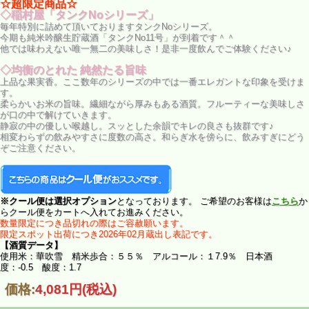
☆超限定商品☆
◇稲村屋「タンクNoシリーズ」
毎年特別に詰めて頂いておりますタンクNoシリーズ。
今期も純米吟醸生貯蔵酒「タンクNo11号」が到着です＾＾
他では味わえない唯一無二の美味しさ！是非一度飲んでご体験ください♪
◇均衡のとれた 純然たる旨味
上品な果実香。ここ数年のシリーズの中では一番エレガントな印象を受けま
す。
柔らかいお米の旨味。繊細ながら厚みもある酒質。フルーティーな美味しさ
が口の中で解けていきます。
静寂の中の優しい喉越し。スッとした余韻でキレの良さも抜群です♪
相変わらずの飲みやすさに度数の高さ。和らぎ水を傍らに、飲みすぎにどう
ぞご注意ください。
※クール便は選択オプション
となっております。 ご希望のお客様は
こちら
か
らクール便をカートへ入れてお進みください。
数量限定につき品切れの際はご容赦願います。
限定スポット出荷につき2026年02月蔵出し表記です。
【酒質データ】
使用米：華吹雪 精米歩合：５５％ アルコール：１7.9％ 日本酒
度：-0.5 酸度：1.7
価格:
4,081円
(税込)